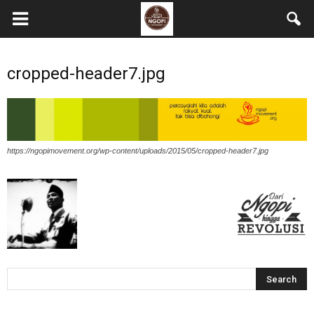
cropped-header7.jpg
https://ngopimovement.org/wp-content/uploads/2015/05/cropped-header7.jpg