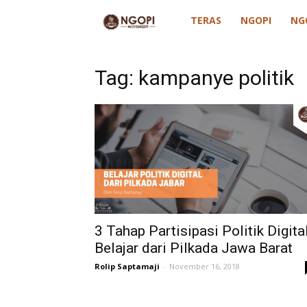
ngopimovement
TERAS
NGOPI
NG
Tag: kampanye politik
3 Tahap Partisipasi Politik Digital
Belajar dari Pilkada Jawa Barat
Rolip Saptamaji
-
November 16, 2018