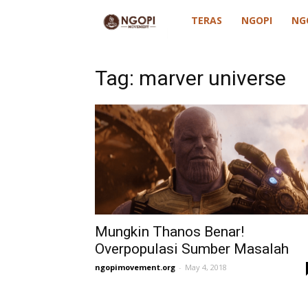
ngopimovement
TERAS
NGOPI
NG
Tag: marver universe
Mungkin Thanos Benar!
Overpopulasi Sumber Masalah
ngopimovement.org
-
May 4, 2018