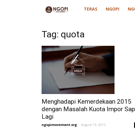
ngopimovement
TERAS
NGOPI
NG
Tag: quota
Menghadapi Kemerdekaan 2015
dengan Masalah Kuota Impor Sap
Lagi
ngopimovement.org
-
August 13, 2015