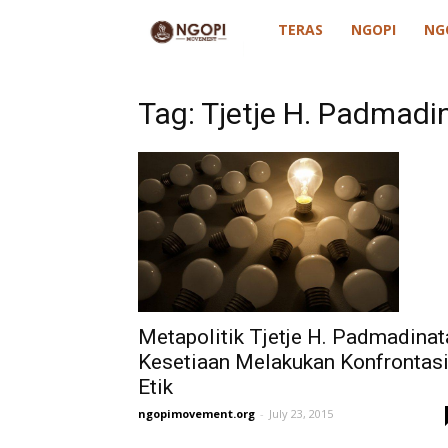
ngopimovement
TERAS
NGOPI
NG
Tag: Tjetje H. Padmadi
Metapolitik Tjetje H. Padmadinat
Kesetiaan Melakukan Konfrontas
Etik
ngopimovement.org
-
July 23, 2015