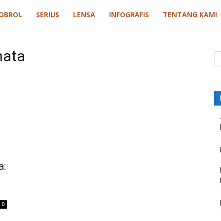
OBROL
SERIUS
LENSA
INFOGRAFIS
TENTANG KAMI
nata
a:
i
0