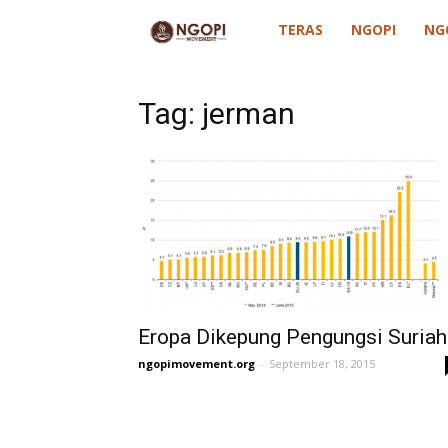
ngopimovement
TERAS
NGOPI
NG
Tag: jerman
Eropa Dikepung Pengungsi Suriah
ngopimovement.org
-
September 18, 2015