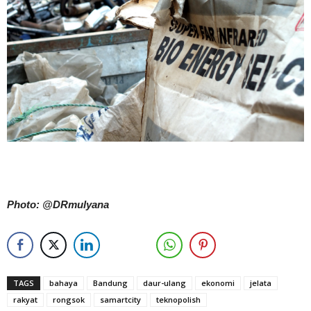
Photo: @DRmulyana
TAGS
bahaya
Bandung
daur-ulang
ekonomi
jelata
rakyat
rongsok
samartcity
teknopolish